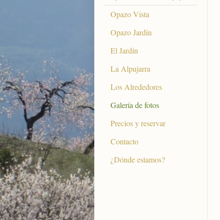
Opazo Vista
Opazo Jardín
El Jardín
La Alpujarra
Los Alrededores
Galería de fotos
Precios y reservar
Contacto
¿Dónde estamos?